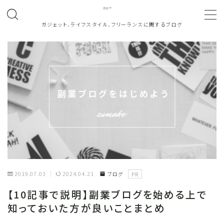
ガジェット、ライフスタイル、フリーランスに関するブログ
MENU
ホーム
About
働き方
note
2019.07.03
2024.04.21
ブログ
PR
お問い合わせ
【10記事で説明】副業ブログを始める上で
知っておいた方が良いことまとめ
カテゴリ一覧