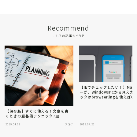
Recommend
こちらの記事もどうぞ
【IEでチェックしたい！】Mac
ーが、WindowsPCから見え方
ックはbrowserlingを使えばO
ブラウザ対応】
【保存版】すぐに使える！文章を書
くときの超基礎テクニック7選
2019.04.03
ブログ
2019.04.22
Follow Me