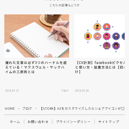
こちらの記事もどうぞ
優れた文章は必ず3つのハードルを超
【CV計測】facebookピクセ
えている！マクスウェル・サックハ
と使い方・設置方法とは【初心
イムの三原則とは
け】
2018.05.27
ブログ
2019.05.06
Follow Me
HOME
ブログ
【STORK】h3をカスタマイズしたらシェアアイコンが□にな
＞
＞
ホーム
お問い合わせ
プライバシーポリシー
サイトマップ