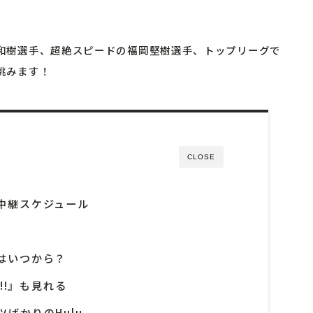
和樹選手、超絶スピードの福岡堅樹選手、トップリーグで
挑みます！
CLOSE
中継スケジュール
ス
はいつから？
!!』も見れる
ばかりのHulu