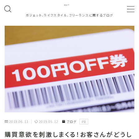
ガジェット、ライフスタイル、フリーランスに関するブログ
MENU
ホーム
About
働き方
note
お問い合わせ
2018.06.11
2019.05.12
ブログ
PR
カテゴリ一覧
購買意欲を刺激しまくる！お客さんがどうし