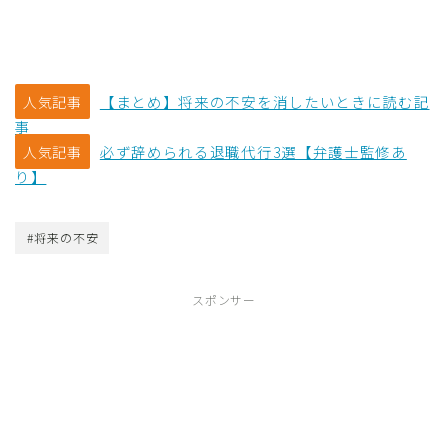
【まとめ】将来の不安を消したいときに読む記
人気記事
事
必ず辞められる退職代行3選【弁護士監修あ
人気記事
り】
#将来の不安
スポンサー