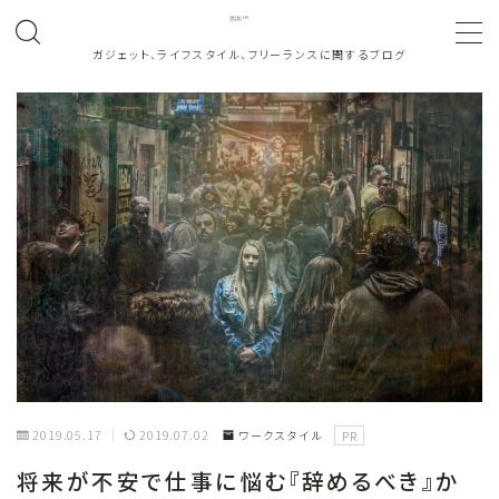
ガジェット、ライフスタイル、フリーランスに関するブログ
MENU
ホーム
About
働き方
note
お問い合わせ
2019.05.17
2019.07.02
ワークスタイル
PR
カテゴリ一覧
将来が不安で仕事に悩む『辞めるべき』か