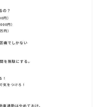
るの？
00円）
000円）
2万円）
は苦痛でしかない
時間を無駄にする。
る！
で気をつけろ！
動車通勤はやめておけ。