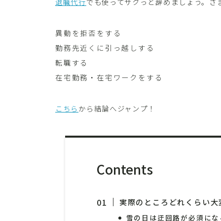
退職代行
でも使ってサクっと辞めましょう。さ
異動を拒否をする
勤務先近くに引っ越しする
転職する
在宅勤務・在宅ワークをする
こちら
から結論へジャンプ！
Contents
実際のところどれくらい大
雪の日は迂回路が必須にな