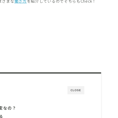
まざまな
働き方
を紹介しているのでそちらもCheck！
CLOSE
変なの？
る