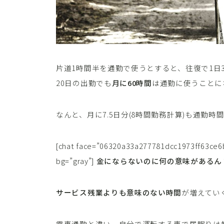
片道1時間半を通勤で使うとすると、往復で1日
20日の出勤でも
月に60時間
は通勤に使うことに
なんと、月に7.5日分(8時間勤務計算)も通勤
[chat face=”06320a33a277781dcc1973ff63ce6b
bg=”gray”]
金にならないのに何の意味があるん
サービス残業よりも意味のない時間
が増えてい
電車通勤と違い、自分で運転する車で居眠りは