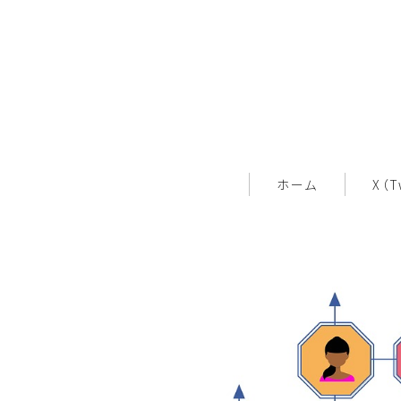
ホーム
X（T