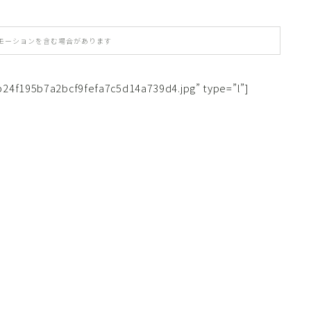
モーションを含む場合があります
b24f195b7a2bcf9fefa7c5d14a739d4.jpg” type=”l”]