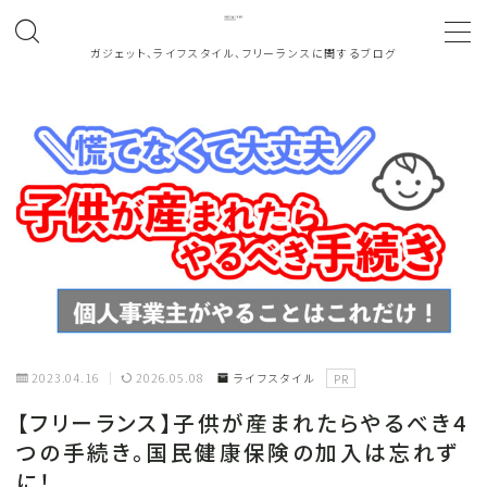
ガジェット、ライフスタイル、フリーランスに関するブログ
MENU
ホーム
About
働き方
note
2023.04.16
2026.05.08
ライフスタイル
PR
お問い合わせ
【フリーランス】子供が産まれたらやるべき4
つの手続き。国民健康保険の加入は忘れず
カテゴリ一覧
に！