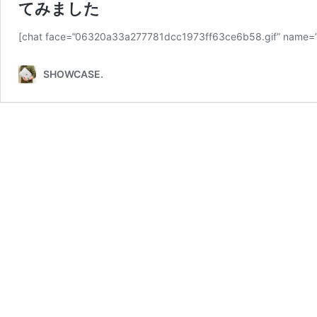
てみました
[chat face=”06320a33a277781dcc1973ff63ce6b58.gif” name=”
SHOWCASE.